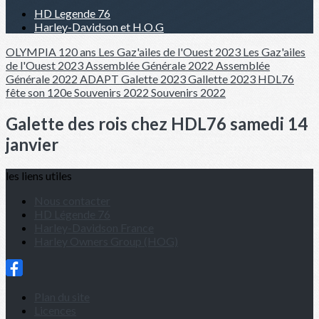
HD Legende 76
Harley-Davidson et H.O.G
OLYMPIA 120 ans
Les Gaz'ailes de l'Ouest 2023
Les Gaz'ailes
de l'Ouest 2023
Assemblée Générale 2022
Assemblée
Générale 2022
ADAPT
Galette 2023
Gallette 2023
HDL76
fête son 120e
Souvenirs 2022
Souvenirs 2022
Galette des rois chez HDL76 samedi 14
janvier
les liens utiles
Nous contacter
HD Légende 76
Harley-Davidson France
Harley Owners Group (HOG)
Plan du site
Licences