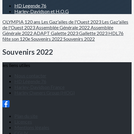
HD Legende 76
Harley-Davidson et H.O.G
OLYMPIA 120 ans
Les Gaz'ailes de l'Ouest 2023
Les Gaz'ailes
de l'Ouest 2023
Assemblée Générale 2022
Assemblée
Générale 2022
ADAPT
Galette 2023
Gallette 2023
HDL76
fête son 120e
Souvenirs 2022
Souvenirs 2022
Souvenirs 2022
les liens utiles
Nous contacter
HD Légende 76
Harley-Davidson France
Harley Owners Group (HOG)
Plan du site
Licences
Mentions légales
CGUV