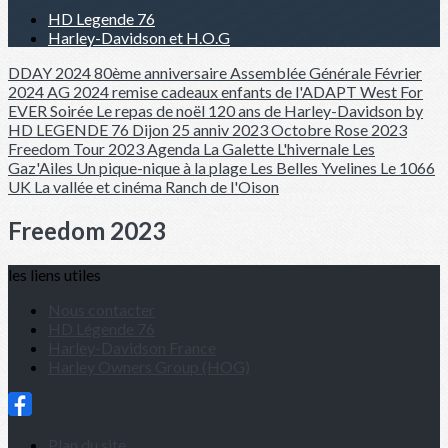
HD Legende 76
Harley-Davidson et H.O.G
DDAY 2024 80ème anniversaire
Assemblée Générale Février
2024
AG 2024
remise cadeaux enfants de l'ADAPT
West For
EVER Soirée
Le repas de noël
120 ans de Harley-Davidson by
HD LEGENDE 76
Dijon 25 anniv 2023
Octobre Rose 2023
Freedom Tour 2023
Agenda
La Galette
L'hivernale
Les
Gaz'Ailes
Un pique-nique à la plage
Les Belles Yvelines
Le 1066
UK
La vallée et cinéma
Ranch de l'Oison
Freedom 2023
les liens utiles
Nous contacter
HD Légende 76
Harley-Davidson France
Harley Owners Group (HOG)
Plan du site